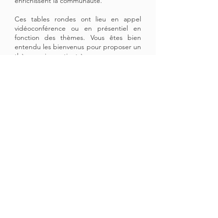
enrichissent la communauté.
Ces tables rondes ont lieu en appel
vidéoconférence ou en présentiel en
fonction des thèmes. Vous êtes bien
entendu les bienvenus pour proposer un
thème qui vous tient à coeur.
Pop-Up stores
Nous organisons aux mois de Décembre
(Noël), Mars, Juin et Septembre des
boutiques éphémères dans de grandes
villes de France. Nous nous occupons de
tout, étiquetage, tenue de la boutique,
emballages, display, communication.
Vous nous apportez ou nous envoyez vos
créations, vous nous briefez sur vos
produits et nous nous occupons du
reste. Pas besoin de tenir la boutique.