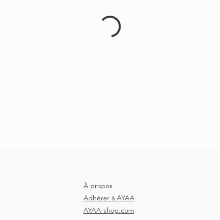
À propos
Adhérer à AYAA
AYAA-shop.com