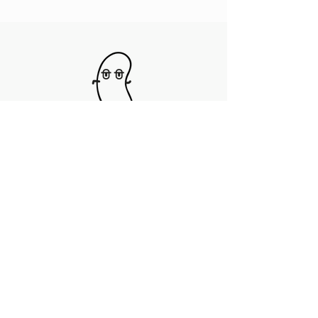
À propos
Adhérer à AYAA
AYAA-shop.com
hello@ayaa-shop.com
Mentions légales
Politique en matière de cookies